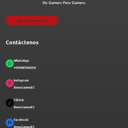
De Gamers Para Gamers.
Más sobre nosotros
Contáctenos
WhatsApp
+593987042056
Instagram
XenoGamesEC
TikTok
XenoGamesEC
Facebook
XenoGamesEC