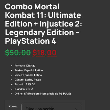
Combo Mortal
Kombat 11: Ultimate
Edition + Injustice 2:
Legendary Edition –
PlayStation 4
$
50,00
$
18,00
Formato:
Digital
Textos:
Español Latino
Voces:
Español Latino
Género:
Lucha, Pelea
Tamaño:
115 GB
Jugadores:
1-2
Online:
Sí (Requiere Membresía de PS PLUS)
Cuenta