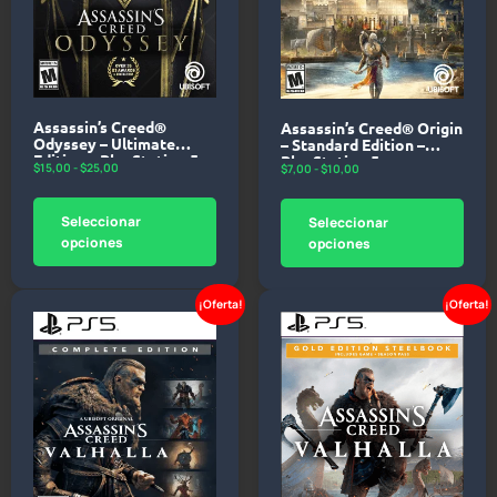
Assassin’s Creed®
Assassin’s Creed® Origin
Odyssey – Ultimate
– Standard Edition –
Edition – PlayStation 5
PlayStation 5
$
15,00
-
$
25,00
$
7,00
-
$
10,00
Seleccionar
Seleccionar
opciones
opciones
¡Oferta!
¡Oferta!