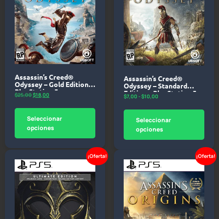
Assassin’s Creed®
Assassin’s Creed®
Odyssey – Gold Edition –
Odyssey – Standard
PlayStation 5
Edition – PlayStation 5
$
25,00
$
18,00
$
7,00
-
$
10,00
Seleccionar
Seleccionar
opciones
opciones
¡Oferta!
¡Oferta!