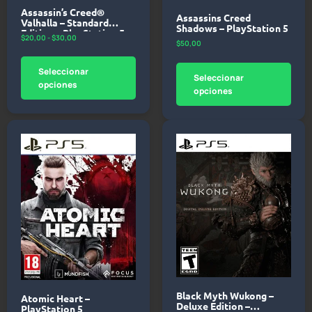
Assassin’s Creed®
Assassins Creed
Valhalla – Standard
Shadows – PlayStation 5
Edition – PlayStation 5
$
20,00
-
$
30,00
$
50,00
Seleccionar
Seleccionar
opciones
opciones
Black Myth Wukong –
Atomic Heart –
Deluxe Edition –
PlayStation 5