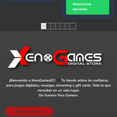
Seleccionar
opciones
1
2
3
4
5
6
→
¡Bienvenido a XenoGamesEC!
Tu tienda online de confianza
para juegos digitales, recargas, streaming y gift cards. Todo lo que
necesitas en un solo lugar.
De Gamers Para Gamers.
Más sobre nosotros