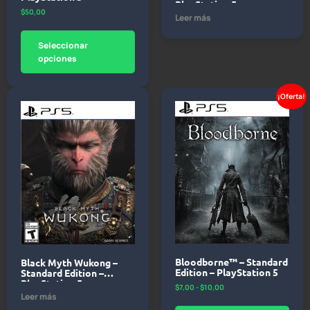
PlayStation 5
$
50,00
Leer más
Seleccionar
opciones
¡Oferta!
Bloodborne™ – Standard
Black Myth Wukong –
Edition – PlayStation 5
Standard Edition –
PlayStation 5
$
7,00
-
$
10,00
Leer más