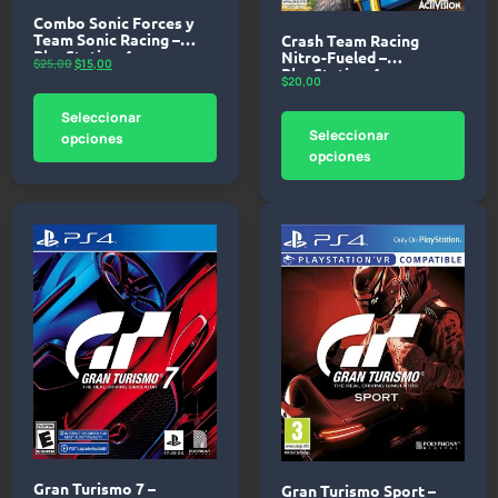
Combo Sonic Forces y
Team Sonic Racing –
Crash Team Racing
PlayStation 4
Nitro-Fueled –
$
25,00
$
15,00
PlayStation 4
$
20,00
Seleccionar
Seleccionar
opciones
opciones
Gran Turismo 7 –
Gran Turismo Sport –