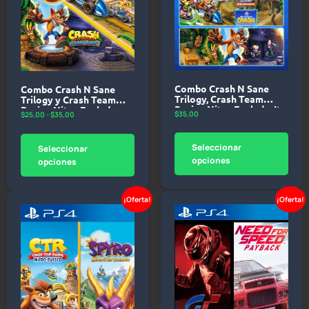
Combo Crash N Sane
Combo Crash N Sane
Trilogy, Crash Team
Trilogy y Crash Team
Racing Nitro Fueled y Its
Racing Nitro Fueled –
$
35,00
$
25,00
-
$
35,00
About Time –
PlayStation 4
PlayStation 4
Seleccionar
Seleccionar
opciones
opciones
¡Oferta!
¡Oferta!