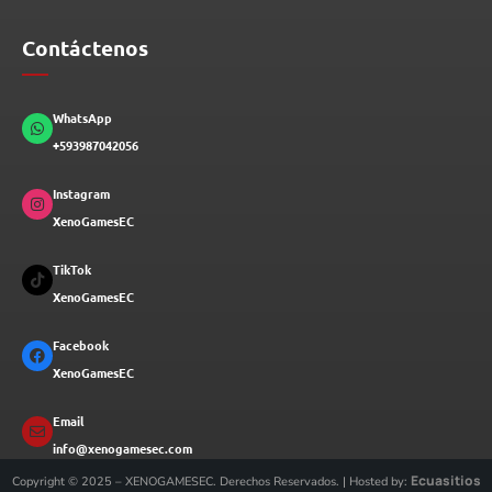
Contáctenos
WhatsApp
+593987042056
Instagram
XenoGamesEC
TikTok
XenoGamesEC
Facebook
XenoGamesEC
Email
info@xenogamesec.com
Ecuasitios
Copyright © 2025 – XENOGAMESEC. Derechos Reservados. | Hosted by: