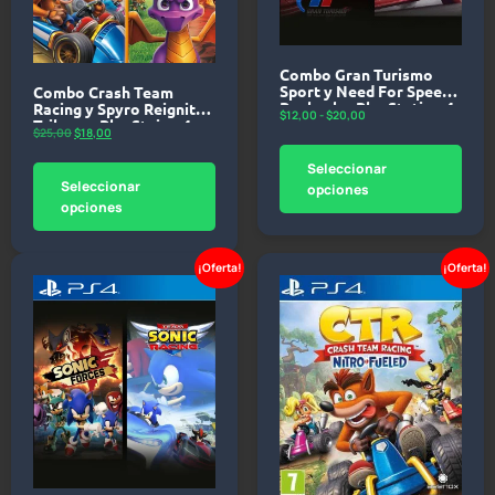
Combo Gran Turismo
Sport y Need For Speed
Combo Crash Team
Payback – PlayStation 4
Racing y Spyro Reignited
$
12,00
-
$
20,00
Trilogy – PlayStaion 4
$
25,00
$
18,00
Seleccionar
Seleccionar
opciones
opciones
¡Oferta!
¡Oferta!