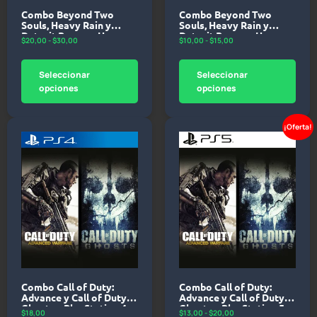
Combo Beyond Two
Combo Beyond Two
Souls, Heavy Rain y
Souls, Heavy Rain y
Detroit Become Human –
Detroit Become Human –
$
20,00
-
$
30,00
$
10,00
-
$
15,00
PlayStation 4
PlayStation 5
Seleccionar
Seleccionar
opciones
opciones
¡Oferta!
Combo Call of Duty:
Combo Call of Duty:
Advance y Call of Duty:
Advance y Call of Duty:
Ghosts – PlayStation 4
Ghosts – PlayStation 5
$
18,00
$
13,00
-
$
20,00