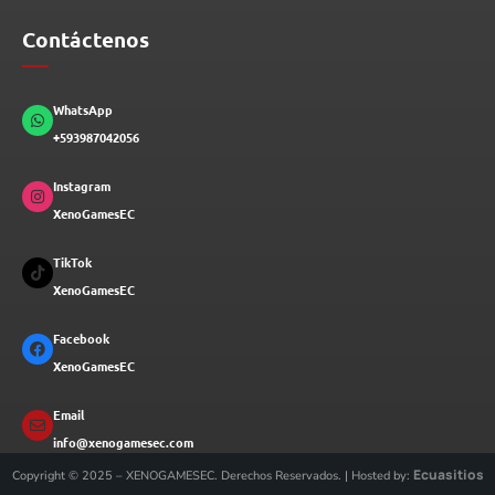
Contáctenos
WhatsApp
+593987042056
Instagram
XenoGamesEC
TikTok
XenoGamesEC
Facebook
XenoGamesEC
Email
info@xenogamesec.com
Ecuasitios
Copyright © 2025 – XENOGAMESEC. Derechos Reservados. | Hosted by: