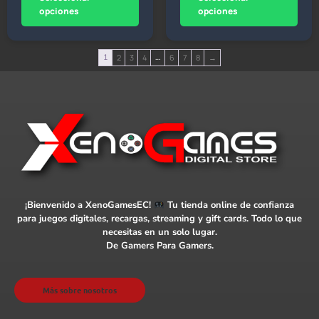
opciones
opciones
1
2
3
4
…
6
7
8
→
¡Bienvenido a XenoGamesEC!
Tu tienda online de confianza
para juegos digitales, recargas, streaming y gift cards. Todo lo que
necesitas en un solo lugar.
De Gamers Para Gamers.
Más sobre nosotros