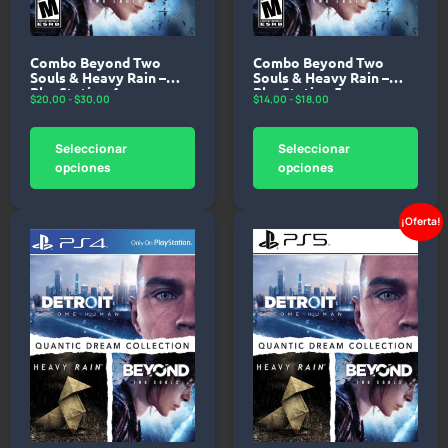
Combo Beyond Two
Combo Beyond Two
Souls & Heavy Rain –
Souls & Heavy Rain –
PlayStation 4
PlayStation 5
$
20,00
-
$
30,00
$
14,00
-
$
18,00
Seleccionar
Seleccionar
opciones
opciones
¡Oferta!