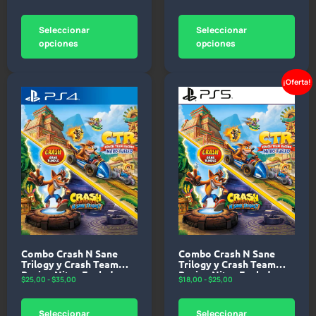
Seleccionar
Seleccionar
opciones
opciones
¡Oferta!
Combo Crash N Sane
Combo Crash N Sane
Trilogy y Crash Team
Trilogy y Crash Team
Racing Nitro Fueled –
Racing Nitro Fueled –
$
25,00
-
$
35,00
$
18,00
-
$
25,00
PlayStation 4
PlayStation 5
Seleccionar
Seleccionar