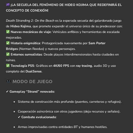
¡LA SECUELA DEL FENÓMENO DE HIDEO KOJIMA QUE REDEFINIRÁ EL
CONCEPTO DE CONEXIÓN!
Death Stranding 2: On the Beach
es la esperada secuela del galardonado juego
de
Hideo Kojima
, que promete expandir el universo único de su predecesor con:
Nuevas mecánicas de viaje
: Vehículos anfibios y herramientas de escalada
mejoradas.
Historia enigmática
: Protagonizada nuevamente por
Sam Porter
Bridges
(Norman Reedus) y nuevos personajes.
Entornos surrealistas
: Desde playas interdimensionales hasta ciudades en
ruinas.
Tecnología PS5
: Gráficos en
4K/60 FPS
con
ray tracing
, audio 3D y uso
completo del
DualSense
.
MODO DE JUEGO
✔
Gameplay “Strand” renovado
:
Sistema de construcción más profundo (puentes, carreteras y refugios).
Cooperación asincrónica con otros jugadores (deja recursos y señales).
✔
Combate evolucionado
:
Armas improvisadas contra entidades
BT
y humanos hostiles.