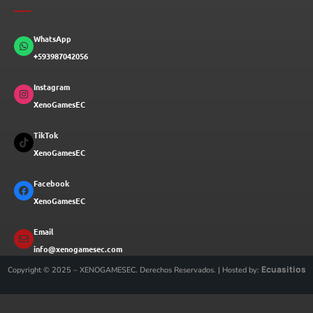
WhatsApp
+593987042056
Instagram
XenoGamesEC
TikTok
XenoGamesEC
Facebook
XenoGamesEC
Email
info@xenogamesec.com
Ecuasitios
Copyright © 2025 – XENOGAMESEC. Derechos Reservados. | Hosted by: