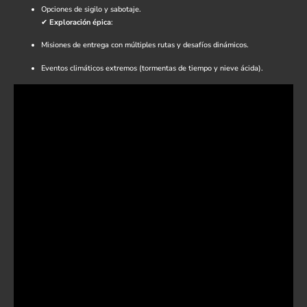
Opciones de sigilo y sabotaje.
✔
Exploración épica
:
Misiones de entrega con múltiples rutas y desafíos dinámicos.
Eventos climáticos extremos (tormentas de tiempo y nieve ácida).