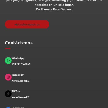
para juegos digitales, recargas, streaming y gift cards. Todo lo que
necesitas en un solo lugar.
De Gamers Para Gamers.
Más sobre nosotros
Contáctenos
WhatsApp
+593987042056
Instagram
XenoGamesEC
TikTok
XenoGamesEC
Facebook