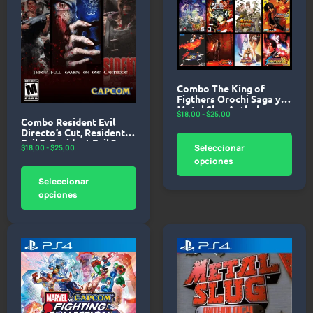
Combo The King of
Figthers Orochi Saga y
Metal Slug Anthology –
$
18,00
-
$
25,00
PlayStation 4
Combo Resident Evil
Directo’s Cut, Resident
Evil 2, Resident Evil 3
Seleccionar
$
18,00
-
$
25,00
NEMESIS Classic
opciones
Collection – PlayStation
4
Seleccionar
opciones