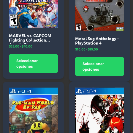
MARVEL vs. CAPCOM
Metal Sug Anthology –
Fighting Collection
PlayStation 4
Arcade Classics –
$
25,00
-
$
40,00
PlayStation 4
$
10,00
-
$
15,00
Seleccionar
Seleccionar
opciones
opciones