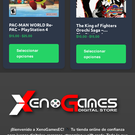
PAC-MAN WORLD Re-
The King of Fighters
PAC – PlayStation 4
Orochi Saga –
PlayStation 4
$
15,00
-
$
25,00
$
10,00
-
$
15,00
Seleccionar
Seleccionar
opciones
opciones
¡Bienvenido a XenoGamesEC!
Tu tienda online de confianza