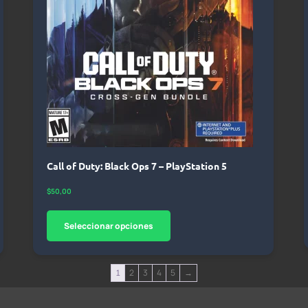
Call of Duty: Black Ops 7 – PlayStation 5
$
50,00
Seleccionar opciones
2
3
4
5
→
1