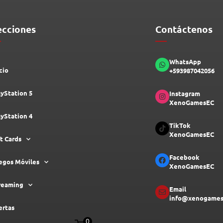
ecciones
Contáctenos
WhatsApp
cio
+593987042056
ayStation 5
Instagram
XenoGamesEC
ayStation 4
TikTok
XenoGamesEC
ft Cards
Facebook
egos Móviles
XenoGamesEC
reaming
Email
info@xenogames
ertas
0