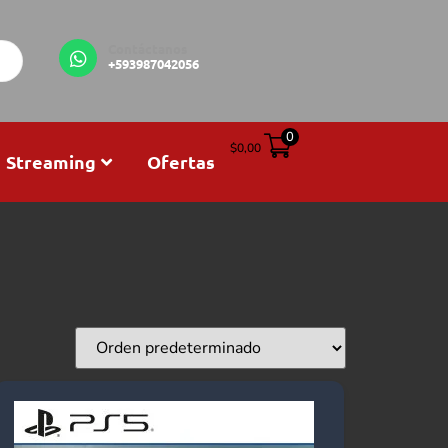
Contáctanos
+593987042056
0
$
0,00
Streaming
Ofertas