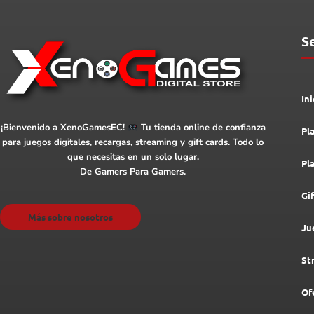
S
Ini
¡Bienvenido a XenoGamesEC!
Tu tienda online de confianza
Pl
para juegos digitales, recargas, streaming y gift cards. Todo lo
que necesitas en un solo lugar.
Pl
De Gamers Para Gamers.
Gi
Más sobre nosotros
Ju
St
Of