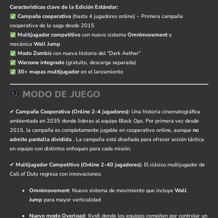
Características clave de la Edición Estándar:
Campaña cooperativa
(hasta 4 jugadores online) – Primera campaña
cooperativa de la saga desde 2015
Multijugador competitivo
con nuevo sistema
Omnimovement
y
mecánica
Wall Jump
Modo Zombis
con nueva historia del “Dark Aether”
Warzone integrado
(gratuito, descarga separada)
30+ mapas multijugador
en el lanzamiento
MODO DE JUEGO
✔
Campaña Cooperativa (Online 2-4 jugadores):
Una historia cinematográfica
ambientada en 2035 donde lideras al equipo Black Ops. Por primera vez desde
2015, la campaña es completamente jugable en cooperativo online, aunque
no
admite pantalla dividida
. La campaña está diseñada para ofrecer acción táctica
en equipo con distintos enfoques para cada misión.
✔
Multijugador Competitivo (Online 2-40 jugadores):
El clásico multijugador de
Call of Duty regresa con innovaciones:
Omnimovement
: Nuevo sistema de movimiento que incluye
Wall
Jump
para mayor verticalidad
Nuevo modo Overload
: 6vs6 donde los equipos compiten por controlar un