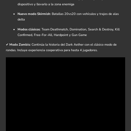
dispositivo y llevarlo a la zona enemiga
Nuevo modo Skirmish
: Batallas 20vs20 con vehículos y trajes de alas
delta
Modos clásicos
: Team Deathmatch, Domination, Search & Destroy, Kill
Confirmed, Free-For-All, Hardpoint y Gun Game
✔
Modo Zombis:
Continúa la historia del Dark Aether con el clásico modo de
rondas. Incluye experiencia cooperativa para hasta 4 jugadores.