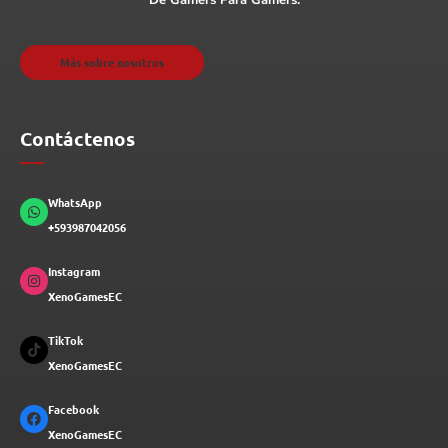
De Gamers Para Gamers.
Más sobre nosotros
Contáctenos
WhatsApp
+593987042056
Instagram
XenoGamesEC
TikTok
XenoGamesEC
Facebook
XenoGamesEC