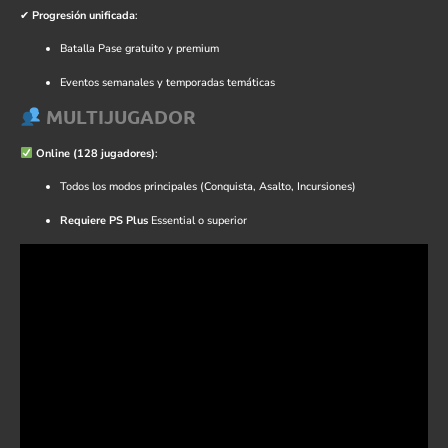
✔
Progresión unificada
:
Batalla Pase gratuito y premium
Eventos semanales y temporadas temáticas
MULTIJUGADOR
Online (128 jugadores)
:
Todos los modos principales (Conquista, Asalto, Incursiones)
Requiere PS Plus
Essential o superior