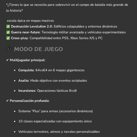
*
¿Tienes lo que se necesita para sobrevivir en el campo de batalla más grande de
la historia?
escala épica en mapas masivos
Destrucción Levolution 2.0
: Edificios colapsables y entornos dinámicos
Guerra near-future
: Tecnología militar avanzada y vehículos experimentales
Cross-play
: Compatibilidad entre PS5, Xbox Series X/S y PC
MODO DE JUEGO
✔
Multijugador principal
:
Conquista
: 64vs64 en 6 mapas gigantescos
Asalto
: Modo objetivo con eventos scriptados
Incursiones
: Operaciones tácticas 8vs8
✔
Personalización profunda
:
Sistema “Plus” para armas (accesorios dinámicos)
10 clases especializadas con equipamiento único
Vehículos terrestres, aéreos y navales personalizables