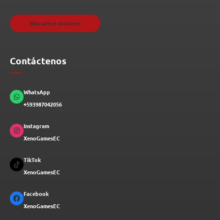
Más sobre nosotros
Contáctenos
WhatsApp
+593987042056
Instagram
XenoGamesEC
TikTok
XenoGamesEC
Facebook
XenoGamesEC