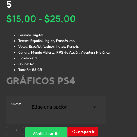
5
$
15,00
-
$
25,00
Formato:
Digital
Textos:
Español, Inglés, Francés, etc.
Voces:
Español (latino), Ingles, Francés
Género:
Mundo Abierto, RPG de Acción, Aventura Histórica
Jugadores:
1
Online:
No
Tamaño:
88 GB
GRÁFICOS PS4
Cuenta
Compartir
Añadir al carrito