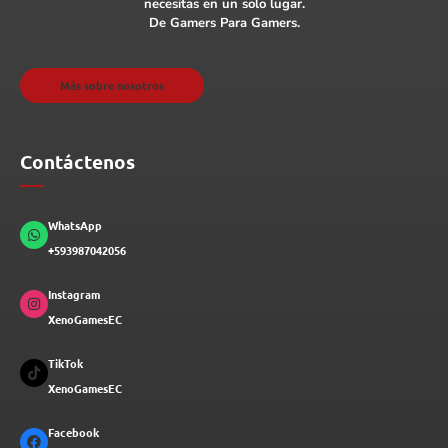
necesitas en un solo lugar.
De Gamers Para Gamers.
Más sobre nosotros
Contáctenos
WhatsApp
+593987042056
Instagram
XenoGamesEC
TikTok
XenoGamesEC
Facebook