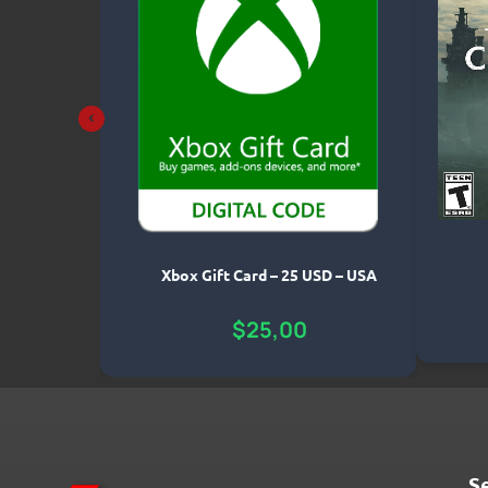
g Zero –
Xbox Gift Card – 25 USD – USA
ayStation
0,00
$
25,00
S