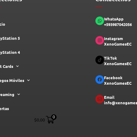
WhatsApp
cio
+593987042056
ayStation 5
Instagram
XenoGamesEC
ayStation 4
TikTok
XenoGamesEC
ft Cards
Facebook
egos Móviles
XenoGamesEC
reaming
Email
info@xenogames
ertas
0
$
0,00