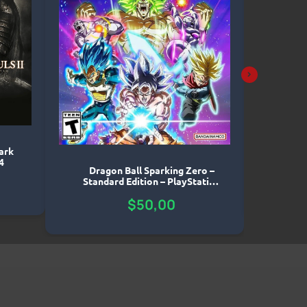
ark
Comb
4
Ball
Dragon Ball Sparking Zero –
Me
Standard Edition – PlayStation
5
$
50,00