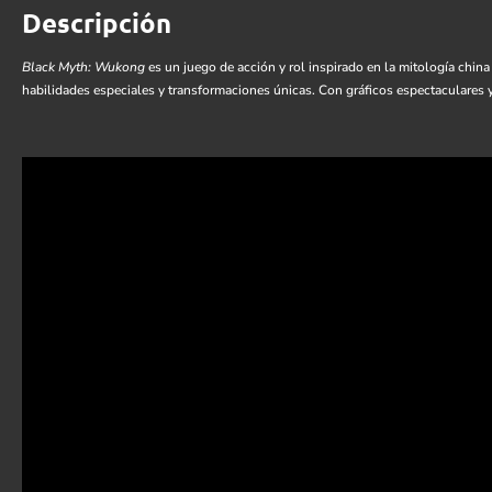
Descripción
Black Myth: Wukong
es un juego de acción y rol inspirado en la mitología china
habilidades especiales y transformaciones únicas. Con gráficos espectaculares y