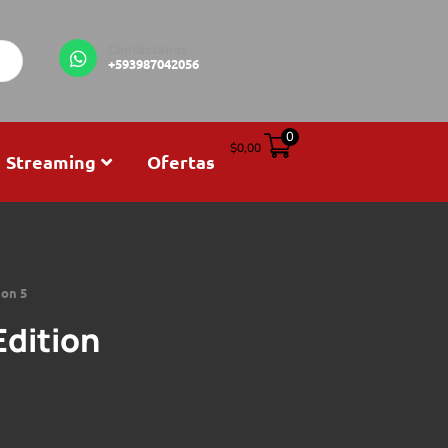
Contáctanos
+593987042056
0
$
0,00
Streaming
Ofertas
ion 5
Edition