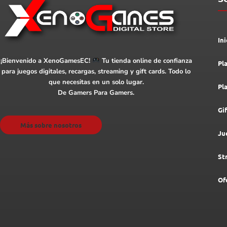
Ini
¡Bienvenido a XenoGamesEC!
Tu tienda online de confianza
Pl
para juegos digitales, recargas, streaming y gift cards. Todo lo
que necesitas en un solo lugar.
Pl
De Gamers Para Gamers.
Gi
Más sobre nosotros
Ju
St
Of