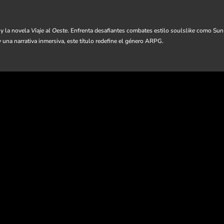
 y la novela
Viaje al Oeste
. Enfrenta desafiantes combates estilo
soulslike
como Sun 
 una narrativa inmersiva, este título redefine el género ARPG.