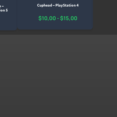
Lies
Cuphead – PlayStation 4
m –
ion 5
$
10,00
-
$
15,00