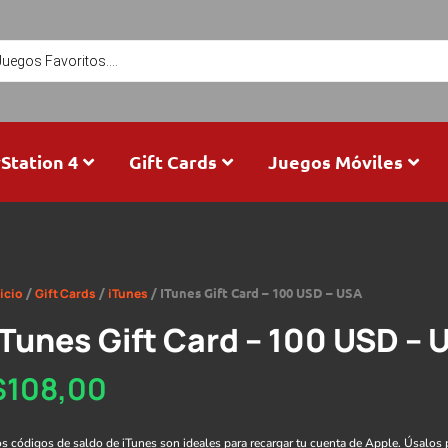
Station 4
Gift Cards
Juegos Móviles
/
/
/ ITunes Gift Card – 100 USD – USA
icio
Gift Cards
iTunes
ITunes Gift Card – 100 USD – 
$
108,00
s códigos de saldo de iTunes son ideales para recargar tu cuenta de Apple. Úsalos 