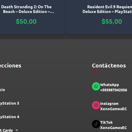
Death Stranding 2: On The
Resident Evil 9 Requie
Beach – Deluxe Edition –
Deluxe Edition – PlayStat
PlayStation 5
$
50,00
$
55,00
ecciones
Contáctenos
WhatsApp
cio
+593987042056
ayStation 5
Instagram
XenoGamesEC
ayStation 4
TikTok
XenoGamesEC
ft Cards