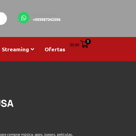
Contáctanos
+593987042056
0
$
0,00
Streaming
Ofertas
USA
para comprar música, apps, juegos, películas,