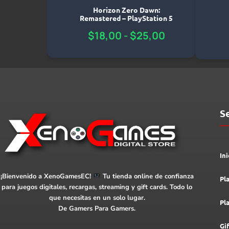
Horizon Zero Dawn:
egrounds
Remastered – PlayStation 5
rime
$
18,00
-
$
25,00
S
Ini
¡Bienvenido a XenoGamesEC!
Tu tienda online de confianza
Pl
para juegos digitales, recargas, streaming y gift cards. Todo lo
que necesitas en un solo lugar.
Pl
De Gamers Para Gamers.
Gi