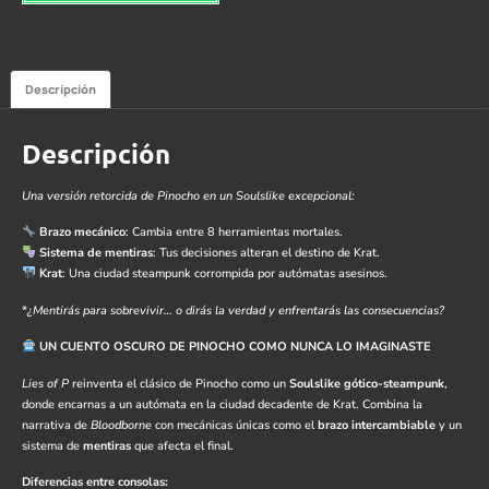
Descripción
Descripción
Una versión retorcida de Pinocho en un Soulslike excepcional:
Brazo mecánico
: Cambia entre 8 herramientas mortales.
Sistema de mentiras
: Tus decisiones alteran el destino de Krat.
Krat
: Una ciudad steampunk corrompida por autómatas asesinos.
*
¿Mentirás para sobrevivir… o dirás la verdad y enfrentarás las consecuencias?
UN CUENTO OSCURO DE PINOCHO COMO NUNCA LO IMAGINASTE
Lies of P
reinventa el clásico de Pinocho como un
Soulslike gótico-steampunk
,
donde encarnas a un autómata en la ciudad decadente de Krat. Combina la
narrativa de
Bloodborne
con mecánicas únicas como el
brazo intercambiable
y un
sistema de
mentiras
que afecta el final.
Diferencias entre consolas: