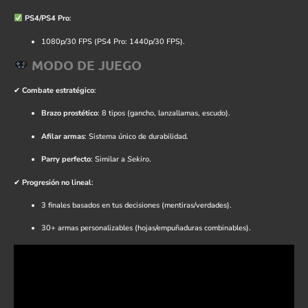
PS4/PS4 Pro
:
1080p/30 FPS (PS4 Pro: 1440p/30 FPS).
MODO DE JUEGO
✔
Combate estratégico
:
Brazo prostético
: 8 tipos (gancho, lanzallamas, escudo).
Afilar armas
: Sistema único de durabilidad.
Parry perfecto
: Similar a
Sekiro
.
✔
Progresión no lineal
:
3 finales basados en tus decisiones (mentiras/verdades).
30+ armas personalizables (hojas/empuñaduras combinables).