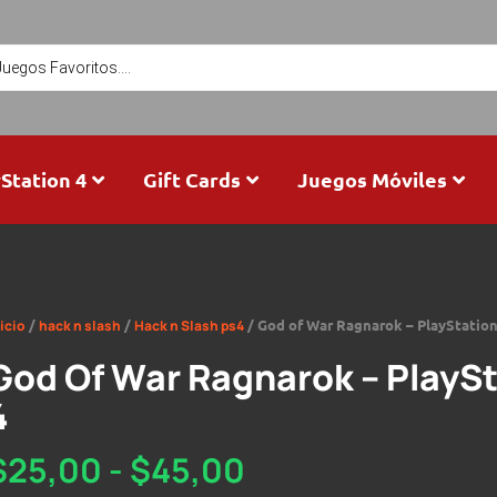
Station 4
Gift Cards
Juegos Móviles
/
/
/ God of War Ragnarok – PlayStation
icio
hack n slash
Hack n Slash ps4
God Of War Ragnarok – PlayS
4
$
25,00
-
$
45,00