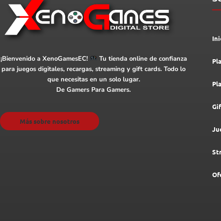
Ini
¡Bienvenido a XenoGamesEC!
Tu tienda online de confianza
Pl
para juegos digitales, recargas, streaming y gift cards. Todo lo
que necesitas en un solo lugar.
Pl
De Gamers Para Gamers.
Gi
Más sobre nosotros
Ju
St
Of