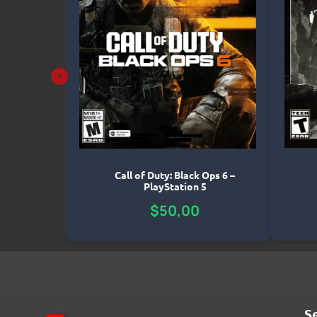
ure: All-
Call of Duty: Black Ops 6 –
rd Edition
PlayStation 5
4
$
50,00
S