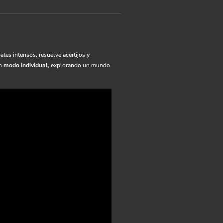
ates intensos, resuelve acertijos y
en
modo individual
, explorando un mundo