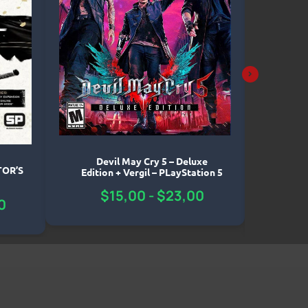
Devil May Cry 5 – Deluxe
TOR’S
The 
Edition + Vergil – PLayStation 5
$
15,00
-
$
23,00
0