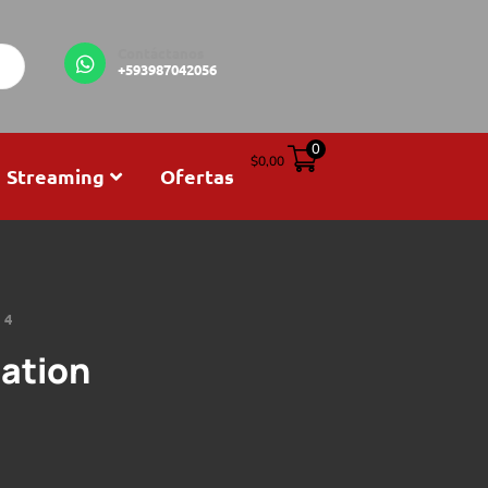
Contáctanos
+593987042056
0
$
0,00
Streaming
Ofertas
 4
tation