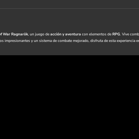
of War Ragnarök
, un juego de
acción y aventura
con elementos de
RPG
. Vive comb
cos impresionantes y un sistema de combate mejorado, disfruta de esta experiencia 