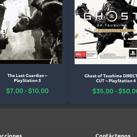
The Last Guardian –
Ghost of Tsushima DIREC
PlayStation 5
CUT – PlayStation 4
$
7,00
-
$
10,00
$
35,00
-
$
50,0
ecciones
Contáctenos