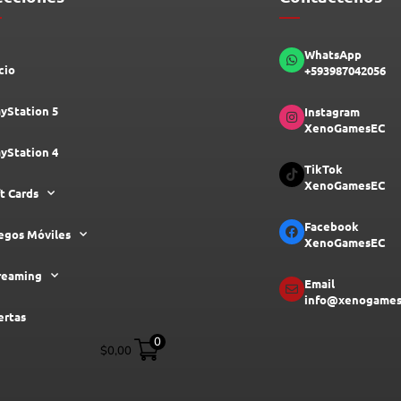
WhatsApp
cio
+593987042056
ayStation 5
Instagram
XenoGamesEC
ayStation 4
TikTok
XenoGamesEC
ft Cards
Facebook
egos Móviles
XenoGamesEC
reaming
Email
info@xenogames
ertas
0
$
0,00