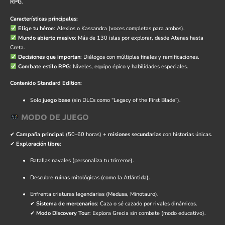
RPG
.
Características principales:
Elige tu héroe
: Alexios o Kassandra (voces completas para ambos).
Mundo abierto masivo
: Más de 130 islas por explorar, desde Atenas hasta
Creta.
Decisiones que importan
: Diálogos con múltiples finales y ramificaciones.
Combate estilo RPG
: Niveles, equipo épico y habilidades especiales.
Contenido Standard Edition:
Solo
juego base
(sin DLCs como “Legacy of the First Blade”).
MODO DE JUEGO
✔
Campaña principal
(50-60 horas) +
misiones secundarias
con historias únicas.
✔
Exploración libre
:
Batallas navales (personaliza tu trirreme).
Descubre ruinas mitológicas (como la Atlántida).
Enfrenta criaturas legendarias (Medusa, Minotauro).
✔
Sistema de mercenarios
: Caza o sé cazado por rivales dinámicos.
✔
Modo Discovery Tour
: Explora Grecia sin combate (modo educativo).