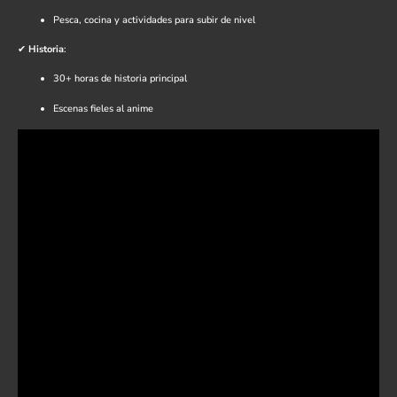
Pesca, cocina y actividades para subir de nivel
✔
Historia
:
30+ horas de historia principal
Escenas fieles al anime