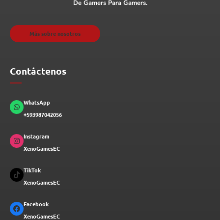
De Gamers Para Gamers.
Más sobre nosotros
Contáctenos
WhatsApp
+593987042056
Instagram
XenoGamesEC
TikTok
XenoGamesEC
Facebook
XenoGamesEC