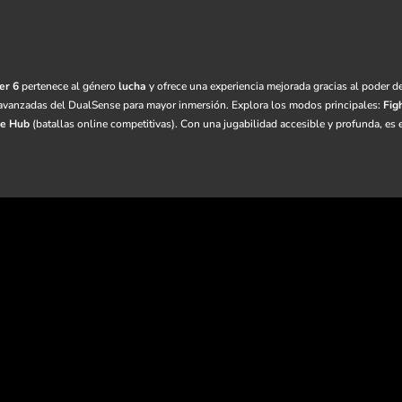
er 6
pertenece al género
lucha
y ofrece una experiencia mejorada gracias al poder de
 avanzadas del DualSense para mayor inmersión. Explora los modos principales:
Fig
le Hub
(batallas online competitivas). Con una jugabilidad accesible y profunda, es el