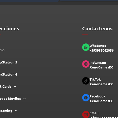
ecciones
Contáctenos
WhatsApp
cio
+593987042056
ayStation 5
Instagram
XenoGamesEC
ayStation 4
TikTok
XenoGamesEC
ft Cards
Facebook
egos Móviles
XenoGamesEC
reaming
Email
info@xenogames