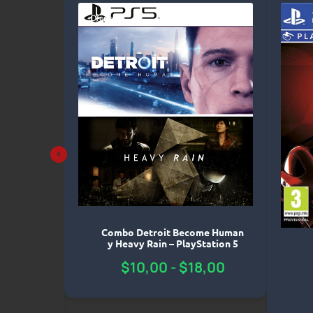
¡Oferta!
Combo Detroit Become Human
y Heavy Rain – PlayStation 5
Trilogy,
ro Fueled
$
10,00
-
$
18,00
yStation 4