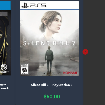
Lies
ey –
Silent Hill 2 – PlayStation 5
tion 4
$
50,00