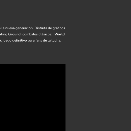
 la nueva generación. Disfruta de gráficos
hting Ground
(combates clásicos),
World
 juego definitivo para fans de la lucha.