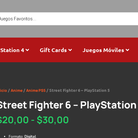
Station 4
Gift Cards
Juegos Móviles
/
/
/ Street Fighter 6 – PlayStation 5
icio
Anime
Anime PS5
Street Fighter 6 – PlayStation
$
20,00
-
$
30,00
Formato:
Digital