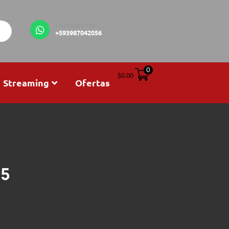
Contáctanos
+593987042056
0
$
0,00
Streaming
Ofertas
 5