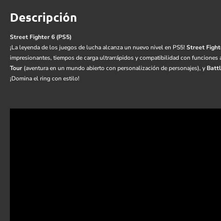
Descripción
Street Fighter 6 (PS5)
¡La leyenda de los juegos de lucha alcanza un nuevo nivel en PS5!
Street Fight
impresionantes, tiempos de carga ultrarrápidos y compatibilidad con funciones
Tour
(aventura en un mundo abierto con personalización de personajes), y
Batt
¡Domina el ring con estilo!