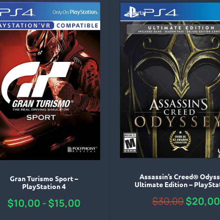
¡Oferta!
Assassin’s Creed® Odyss
Gran Turismo Sport –
Ultimate Edition – PlaySta
PlayStation 4
$
30,00
$
20,00
$
10,00
-
$
15,00