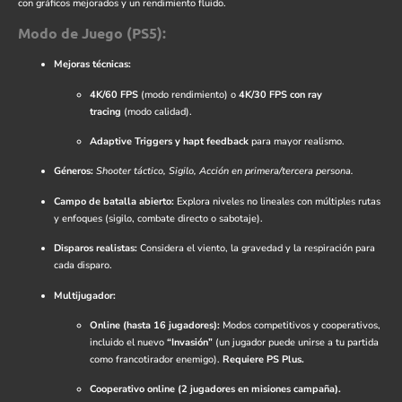
con gráficos mejorados y un rendimiento fluido.
Modo de Juego (PS5):
Mejoras técnicas:
4K/60 FPS
(modo rendimiento) o
4K/30 FPS con ray
tracing
(modo calidad).
Adaptive Triggers y hapt feedback
para mayor realismo.
Géneros:
Shooter táctico, Sigilo, Acción en primera/tercera persona.
Campo de batalla abierto:
Explora niveles no lineales con múltiples rutas
y enfoques (sigilo, combate directo o sabotaje).
Disparos realistas:
Considera el viento, la gravedad y la respiración para
cada disparo.
Multijugador:
Online (hasta 16 jugadores):
Modos competitivos y cooperativos,
incluido el nuevo
“Invasión”
(un jugador puede unirse a tu partida
como francotirador enemigo).
Requiere PS Plus.
Cooperativo online (2 jugadores en misiones campaña).