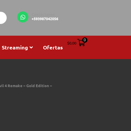
Contáctanos
+593987042056
0
$
0,00
Streaming
Ofertas
vil 4 Remake – Gold Edition –