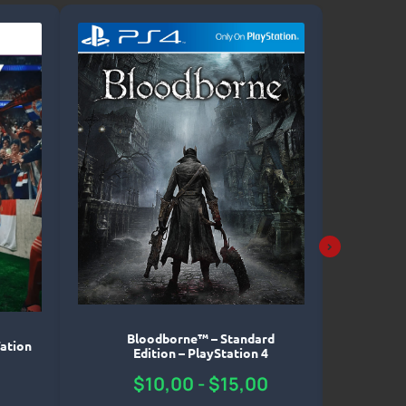
Bloodborne™ – Standard
Sekir
ation
Edition – PlayStation 4
Gam
$
10,00
-
$
15,00
$