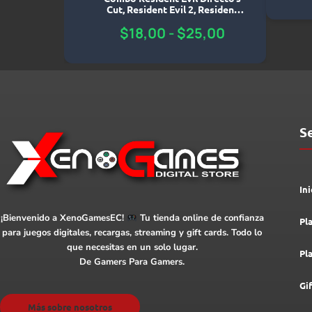
Cut, Resident Evil 2, Resident
Evil 3 NEMESIS Classic
$
18,00
-
$
25,00
Collection – PlayStation 4
S
Ini
¡Bienvenido a XenoGamesEC!
Tu tienda online de confianza
Pl
para juegos digitales, recargas, streaming y gift cards. Todo lo
que necesitas en un solo lugar.
Pl
De Gamers Para Gamers.
Gi
Más sobre nosotros