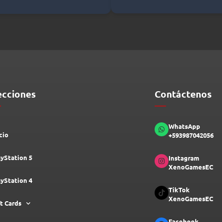
ecciones
Contáctenos
WhatsApp
cio
+593987042056
ayStation 5
Instagram
XenoGamesEC
ayStation 4
TikTok
XenoGamesEC
ft Cards
Facebook