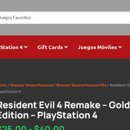
Station 4
Gift Cards
Juegos Móviles
/
/
/ Resident E
icio
Shooter Tercera Persona
Shooter Tercera Persona PS4
layStation 4
Resident Evil 4 Remake – Gold
Edition – PlayStation 4
$
25,00
-
$
40,00