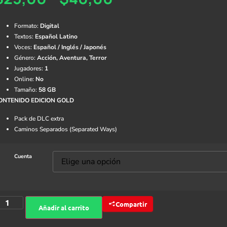
Formato:
Digital
Textos:
Español Latino
Voces:
Español /
Inglés / Japonés
Género:
Acción, Aventura, Terror
Jugadores:
1
Online:
No
Tamaño:
58 GB
ONTENIDO EDICION GOLD
Pack de DLC extra
Caminos Separados (Separated Ways)
Cuenta
Compartir
Añadir al carrito