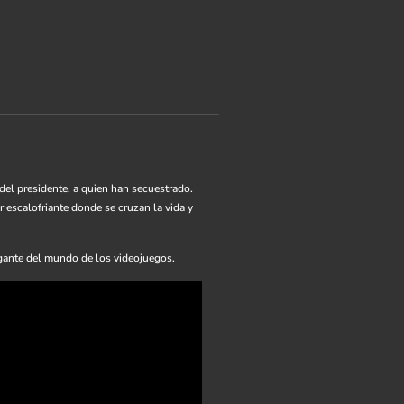
 del presidente, a quien han secuestrado.
r escalofriante donde se cruzan la vida y
gante del mundo de los videojuegos.