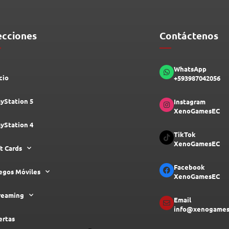
ecciones
Contáctenos
WhatsApp
cio
+593987042056
ayStation 5
Instagram
XenoGamesEC
ayStation 4
TikTok
XenoGamesEC
ft Cards
Facebook
egos Móviles
XenoGamesEC
reaming
Email
info@xenogames
ertas