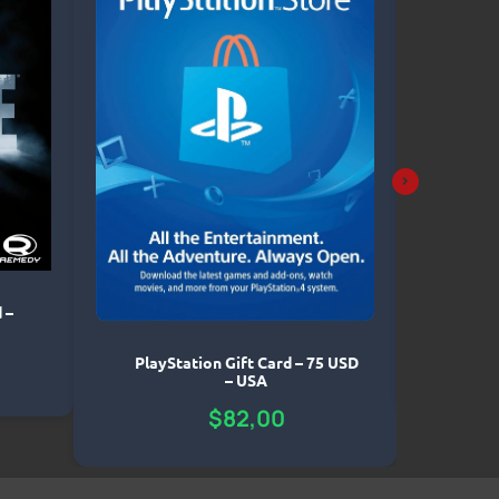
Grand 
 –
Th
$
PlayStation Gift Card – 75 USD
– USA
$
82,00