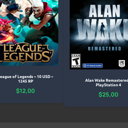
eague of Legends – 10 USD –
Alan Wake Remastered
1245 RP
PlayStation 4
$
12,00
$
25,00