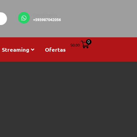
Contáctanos
+593987042056
0
$
0,00
Streaming
Ofertas