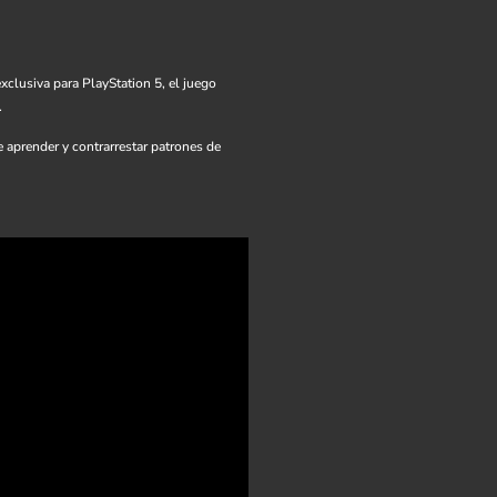
xclusiva para PlayStation 5, el juego
.
e aprender y contrarrestar patrones de