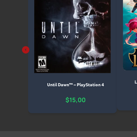
L
GTA 5 –
Until Dawn™ – PlayStation 4
5
,00
$
15,00