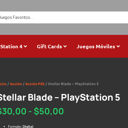
Station 4
Gift Cards
Juegos Móviles
/
/
/ Stellar Blade – PlayStation 5
icio
Acción
Acción PS5
Stellar Blade – PlayStation 5
$
30,00
-
$
50,00
Formato:
Digital