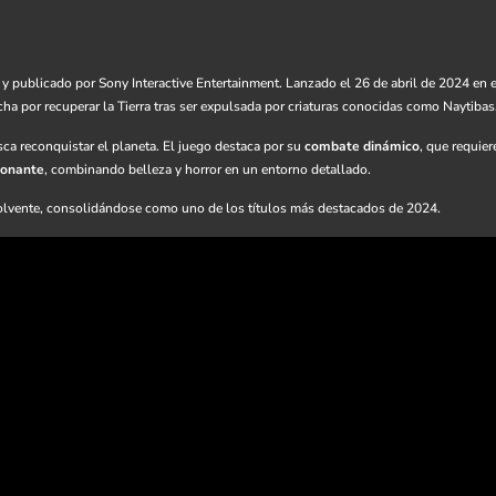
y publicado por Sony Interactive Entertainment. Lanzado el 26 de abril de 2024 en e
 por recuperar la Tierra tras ser expulsada por criaturas conocidas como Naytibas
sca reconquistar el planeta. El juego destaca por su
combate dinámico
, que requier
ionante
, combinando belleza y horror en un entorno detallado.
volvente, consolidándose como uno de los títulos más destacados de 2024.