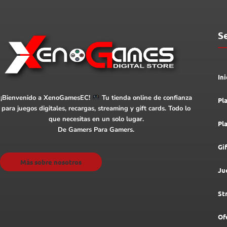
S
Ini
¡Bienvenido a XenoGamesEC!
Tu tienda online de confianza
Pl
para juegos digitales, recargas, streaming y gift cards. Todo lo
que necesitas en un solo lugar.
Pl
De Gamers Para Gamers.
Gi
Más sobre nosotros
Ju
St
Of