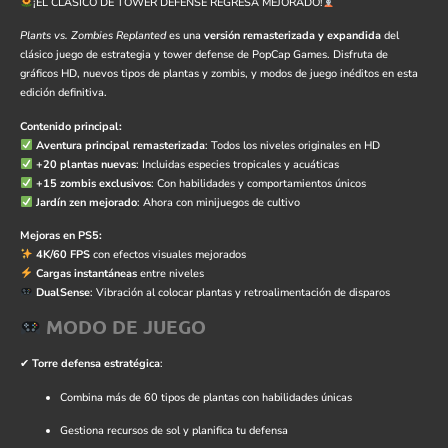
¡EL CLÁSICO DE TOWER DEFENSE REGRESA MEJORADO!
Plants vs. Zombies Replanted
es una
versión remasterizada y expandida
del
clásico juego de estrategia y tower defense de PopCap Games. Disfruta de
gráficos HD, nuevos tipos de plantas y zombis, y modos de juego inéditos en esta
edición definitiva.
Contenido principal:
Aventura principal remasterizada
: Todos los niveles originales en HD
+20 plantas nuevas
: Incluidas especies tropicales y acuáticas
+15 zombis exclusivos
: Con habilidades y comportamientos únicos
Jardín zen mejorado
: Ahora con minijuegos de cultivo
Mejoras en PS5:
4K/60 FPS
con efectos visuales mejorados
Cargas instantáneas
entre niveles
DualSense
: Vibración al colocar plantas y retroalimentación de disparos
MODO DE JUEGO
✔
Torre defensa estratégica
:
Combina más de 60 tipos de plantas con habilidades únicas
Gestiona recursos de sol y planifica tu defensa