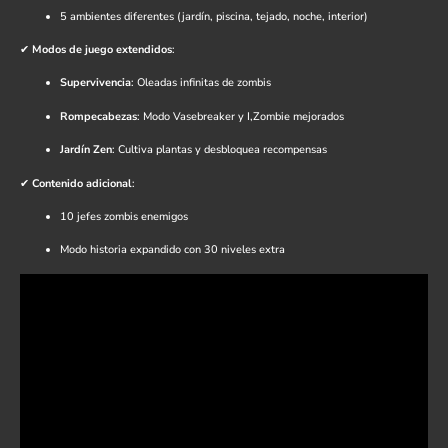
5 ambientes diferentes (jardín, piscina, tejado, noche, interior)
✔
Modos de juego extendidos
:
Supervivencia
: Oleadas infinitas de zombis
Rompecabezas
: Modo Vasebreaker y I,Zombie mejorados
Jardín Zen
: Cultiva plantas y desbloquea recompensas
✔
Contenido adicional
:
10 jefes zombis enemigos
Modo historia expandido con 30 niveles extra