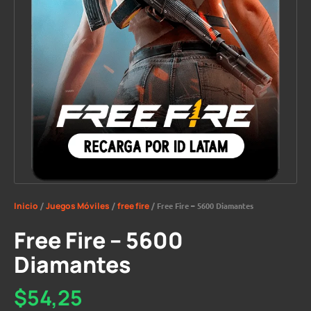
Inicio
/
Juegos Móviles
/
free fire
/ Free Fire – 5600 Diamantes
Free Fire – 5600
Diamantes
$
54,25