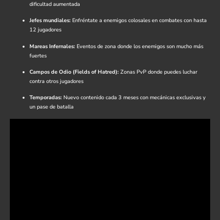
dificultad aumentada
Jefes mundiales:
Enfréntate a enemigos colosales en combates con hasta
12 jugadores
Mareas Infernales:
Eventos de zona donde los enemigos son mucho más
fuertes
Campos de Odio (Fields of Hatred):
Zonas PvP donde puedes luchar
contra otros jugadores
Temporadas:
Nuevo contenido cada 3 meses con mecánicas exclusivas y
un pase de batalla