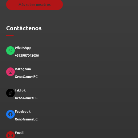
Más sobre nosotros
Contáctenos
WhatsApp
+593987042056
Instagram
XenoGamesEC
TikTok
XenoGamesEC
Facebook
XenoGamesEC
Email