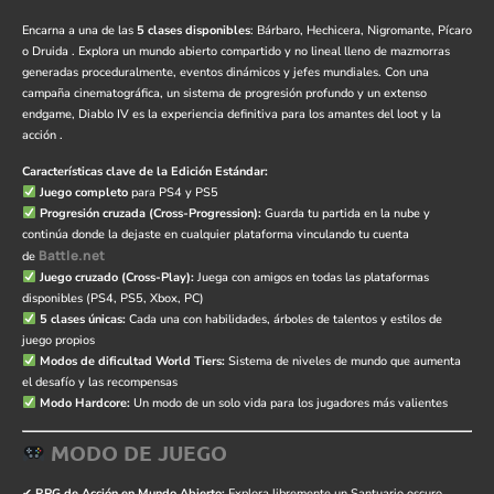
Encarna a una de las
5 clases disponibles
: Bárbaro, Hechicera, Nigromante, Pícaro
o Druida
. Explora un mundo abierto compartido y no lineal lleno de mazmorras
generadas proceduralmente, eventos dinámicos y jefes mundiales. Con una
campaña cinematográfica, un sistema de progresión profundo y un extenso
endgame, Diablo IV es la experiencia definitiva para los amantes del loot y la
acción
.
Características clave de la Edición Estándar:
Juego completo
para PS4 y PS5
Progresión cruzada (Cross-Progression):
Guarda tu partida en la nube y
continúa donde la dejaste en cualquier plataforma vinculando tu cuenta
Battle.net
de
Juego cruzado (Cross-Play):
Juega con amigos en todas las plataformas
disponibles (PS4, PS5, Xbox, PC)
5 clases únicas:
Cada una con habilidades, árboles de talentos y estilos de
juego propios
Modos de dificultad World Tiers:
Sistema de niveles de mundo que aumenta
el desafío y las recompensas
Modo Hardcore:
Un modo de un solo vida para los jugadores más valientes
MODO DE JUEGO
✔
RPG de Acción en Mundo Abierto:
Explora libremente un Santuario oscuro,