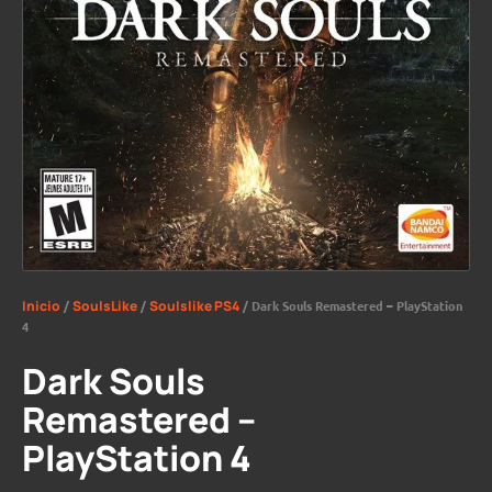
Inicio
/
SoulsLike
/
Soulslike PS4
/ Dark Souls Remastered – PlayStation
4
Dark Souls
Remastered –
PlayStation 4