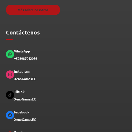
Más sobre nosotros
Contáctenos
WhatsApp
+593987042056
Instagram
XenoGamesEC
TikTok
XenoGamesEC
Facebook
XenoGamesEC