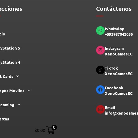
ecciones
Contáctenos
WhatsApp
cio
+593987042056
ayStation 5
Instagram
XenoGamesEC
ayStation 4
TikTok
XenoGamesEC
ft Cards
Facebook
egos Móviles
XenoGamesEC
reaming
Email
info@xenogames
ertas
0
$
0,00