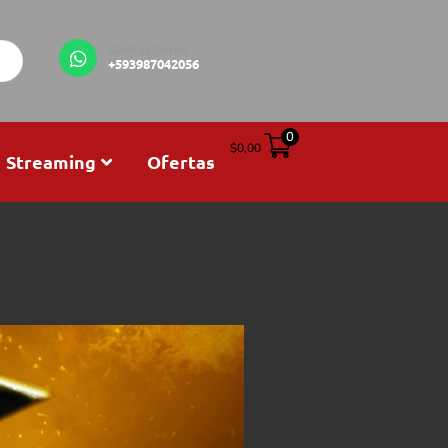
Contáctanos
+593987042056
0
$
0,00
Streaming
Ofertas