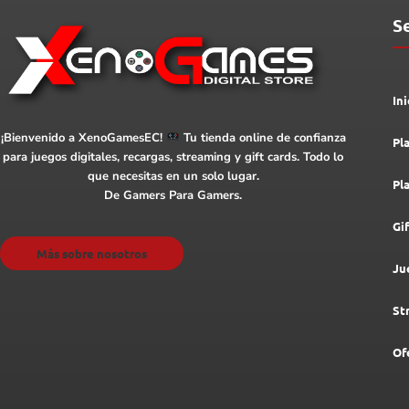
S
Ini
¡Bienvenido a XenoGamesEC!
Tu tienda online de confianza
Pl
para juegos digitales, recargas, streaming y gift cards. Todo lo
que necesitas en un solo lugar.
Pl
De Gamers Para Gamers.
Gi
Más sobre nosotros
Ju
St
Of