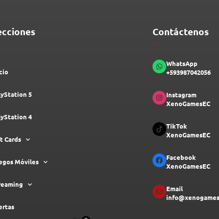
ecciones
Contáctenos
WhatsApp
cio
+593987042056
ayStation 5
Instagram
XenoGamesEC
ayStation 4
TikTok
XenoGamesEC
ft Cards
Facebook
egos Móviles
XenoGamesEC
reaming
Email
info@xenogames
ertas