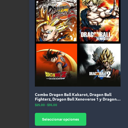
Combo Dragon Ball Kakarot, Dragon Ball
Fighterz, Dragon Ball Xenoverse 1 y Dragon
Ball Xenoverse 2 – PlayStation 5
$
25,00
-
$
35,00
Seleccionar opciones