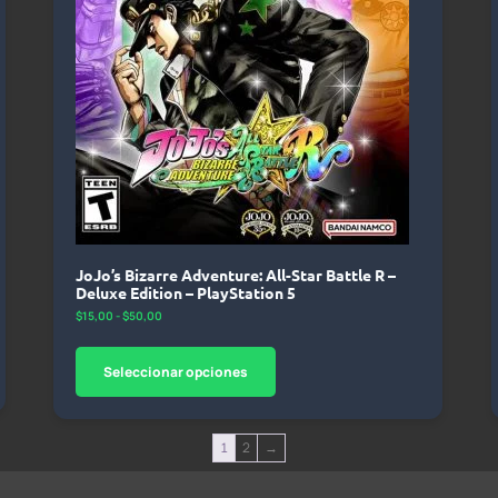
JoJo’s Bizarre Adventure: All-Star Battle R –
Deluxe Edition – PlayStation 5
$
15,00
-
$
50,00
Seleccionar opciones
2
→
1