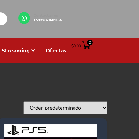
Contáctanos
+593987042056
0
$
0,00
Streaming
Ofertas