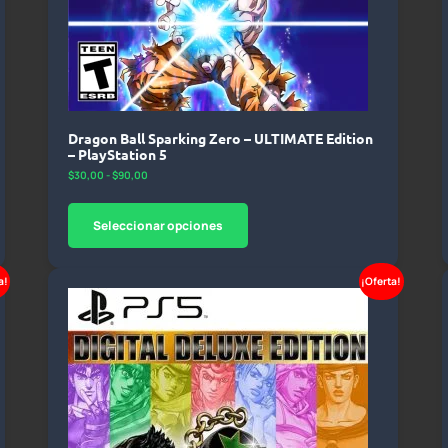
Dragon Ball Sparking Zero – ULTIMATE Edition
– PlayStation 5
$
30,00
-
$
90,00
Seleccionar opciones
a!
¡Oferta!