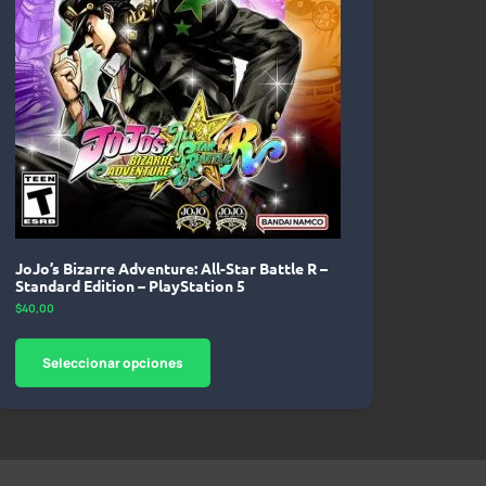
JoJo’s Bizarre Adventure: All-Star Battle R –
Standard Edition – PlayStation 5
$
40,00
Seleccionar opciones