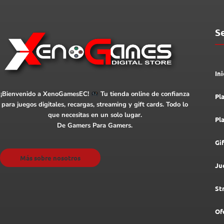
S
Ini
¡Bienvenido a XenoGamesEC!
Tu tienda online de confianza
Pl
para juegos digitales, recargas, streaming y gift cards. Todo lo
que necesitas en un solo lugar.
Pl
De Gamers Para Gamers.
Gi
Más sobre nosotros
Ju
St
Of