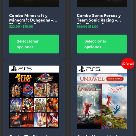
Combo Minecraft y
Combo Sonic Forces y
Minecraft Dungeons –
Team Sonic Racing –
PlayStation 5
PlayStation 5
$
20,00
-
$
35,00
$
25,00
$
15,00
Seleccionar
Seleccionar
opciones
opciones
¡Oferta!