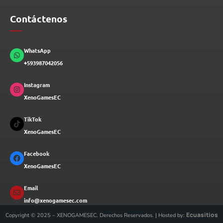
Contáctenos
WhatsApp
+593987042056
Instagram
XenoGamesEC
TikTok
XenoGamesEC
Facebook
XenoGamesEC
Email
info@xenogamesec.com
Ecuasitios
Copyright © 2025 – XENOGAMESEC. Derechos Reservados. | Hosted by: