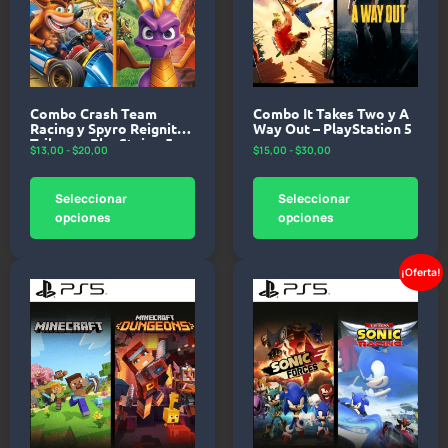
Combo Crash Team
Combo It Takes Two y A
Racing y Spyro Reignited
Way Out – PlayStation 5
Trilogy – PlayStaion 5
$
13,00
-
$
20,00
$
15,00
-
$
30,00
Seleccionar
Seleccionar
opciones
opciones
¡Oferta!