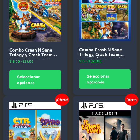
Combo Crash N Sane
Combo Crash N Sane
Trilogy, Crash Team
Trilogy y Crash Team
Racing Nitro Fueled y Its
Racing Nitro Fueled –
$
35,00
$
25,00
$
18,00
-
$
25,00
About Time –
PlayStation 5
PlayStation 5
Seleccionar
Seleccionar
opciones
opciones
¡Oferta!
¡Oferta!