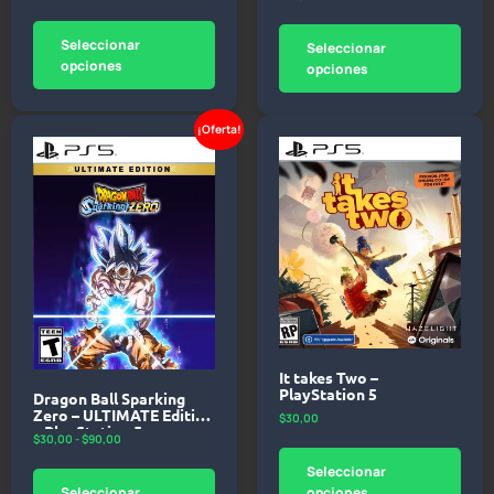
Seleccionar
Seleccionar
opciones
opciones
¡Oferta!
It takes Two –
PlayStation 5
Dragon Ball Sparking
Zero – ULTIMATE Edition
$
30,00
– PlayStation 5
$
30,00
-
$
90,00
Seleccionar
Seleccionar
opciones